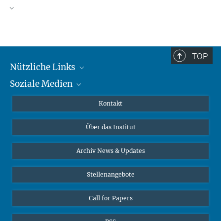
TOP
Nützliche Links
Soziale Medien
MMG Alumni Corner
Publikationen
Linkedin
Kontakt
Datenvisualisierung
Bluesky
Über das Institut
Online-Vorträge
Interviews zum Thema "Diversity"
Archiv News & Updates
Stellenangebote
Call for Papers