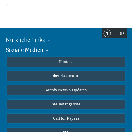
TOP
Nützliche Links
Soziale Medien
MMG Alumni Corner
Publikationen
Linkedin
Kontakt
Datenvisualisierung
Bluesky
Über das Institut
Online-Vorträge
Interviews zum Thema "Diversity"
Archiv News & Updates
Stellenangebote
Call for Papers