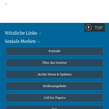
TOP
Nützliche Links
Soziale Medien
MMG Alumni Corner
Publikationen
Linkedin
Kontakt
Datenvisualisierung
Bluesky
Über das Institut
Online-Vorträge
Interviews zum Thema "Diversity"
Archiv News & Updates
Stellenangebote
Call for Papers