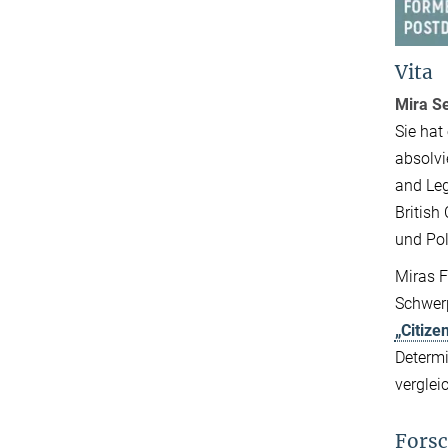
Vita
Mira Se
Sie hat
absolvi
and Leg
British
und Pol
Miras F
Schwerp
„Citiz
Determi
verglei
Forsc