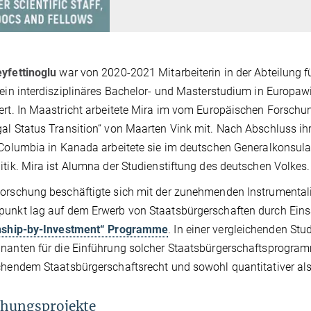
yfettinoglu
war von 2020-2021 Mitarbeiterin in der Abteilung fü
 ein interdisziplinäres Bachelor- und Masterstudium in Europaw
ert. In Maastricht arbeitete Mira im vom Europäischen Forschun
al Status Transition“ von Maarten Vink mit. Nach Abschluss ih
 Columbia in Kanada arbeitete sie im deutschen Generalkonsula
itik. Mira ist Alumna der Studienstiftung des deutschen Volkes.
orschung beschäftigte sich mit der zunehmenden Instrumentali
unkt lag auf dem Erwerb von Staatsbürgerschaften durch Einsat
enship-by-Investment“ Programme
. In einer vergleichenden Stu
nanten für die Einführung solcher Staatsbürgerschaftsprogramm
chendem Staatsbürgerschaftsrecht und sowohl quantitativer als
hungsprojekte