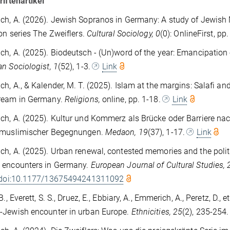
riftenartikel
h, A. (2026). Jewish Sopranos in Germany: A study of Jewish 
ion series The Zweiflers.
Cultural Sociology, 0
(0): OnlineFirst, pp
h, A. (2025). Biodeutsch - (Un)word of the year: Emancipation o
n Sociologist, 1
(52), 1-3.
Link
h, A., & Kalender, M. T. (2025). Islam at the margins: Salafi a
ream in Germany.
Religions,
online, pp. 1-18.
Link
h, A. (2025). Kultur und Kommerz als Brücke oder Barriere na
hmuslimischer Begegnungen.
Medaon, 19
(37), 1-17.
Link
h, A. (2025). Urban renewal, contested memories and the politi
 encounters in Germany.
European Journal of Cultural Studies
, 
//doi:10.1177/13675494241311092
B., Everett, S. S., Druez, E., Ebbiary, A., Emmerich, A., Peretz, D.,
-Jewish encounter in urban Europe.
Ethnicities, 25
(2), 235-254