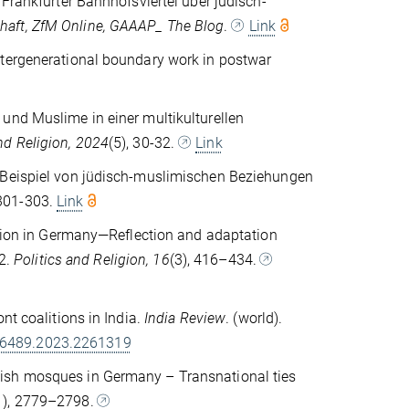
 Frankfurter Bahnhofsviertel über jüdisch-
chaft, ZfM Online, GAAAP_ The Blog
.
Link
ntergenerational boundary work in postwar
und Muslime in einer multikulturellen
nd Religion, 2024
(5), 30-32.
Link
m Beispiel von jüdisch-muslimischen Beziehungen
 301-303.
Link
nition in Germany—Reflection and adaptation
2.
Politics and Religion, 16
(3), 416–434.
nt coalitions in India.
India Review
. (world).
736489.2023.2261319
kish mosques in Germany – Transnational ties
1), 2779–2798.