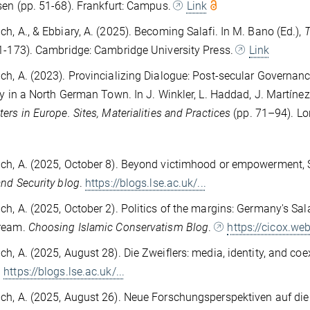
sen (pp. 51-68). Frankfurt: Campus.
Link
h, A., & Ebbiary, A. (2025). Becoming Salafi. In M. Bano (Ed.),
T
1-173). Cambridge: Cambridge University Press.
Link
h, A. (2023). Provincializing Dialogue: Post-secular Governan
ty in a North German Town. In J. Winkler, L. Haddad, J. Martínez
ers in Europe. Sites, Materialities and Practices
(pp. 71–94). L
h, A. (2025, October 8). Beyond victimhood or empowerment, 
nd Security blog
.
https://blogs.lse.ac.uk/...
h, A. (2025, October 2). Politics of the margins: Germany's Sal
ream.
Choosing Islamic Conservatism Blog
.
https://cicox.web
h, A. (2025, August 28). Die Zweiflers: media, identity, and c
https://blogs.lse.ac.uk/...
h, A. (2025, August 26). Neue Forschungsperspektiven auf die