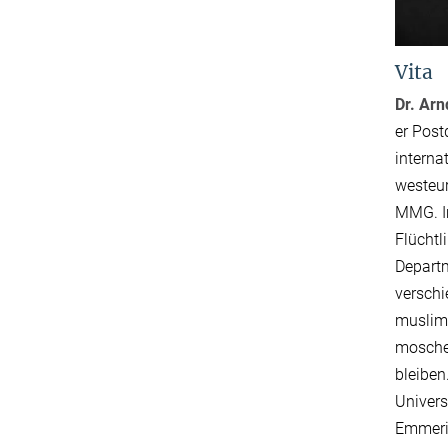
Vita
Dr.
Arn
er Post
intern
westeur
MMG. Im
Flüchtl
Departm
verschi
muslimi
moschee
bleiben
Univers
Emmeric