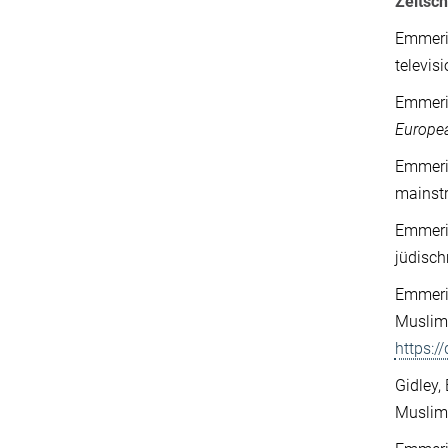
Zeitsch
Emmeric
televis
Emmeric
Europea
Emmeric
mainst
Emmeric
jüdisc
Emmeric
Muslim
https:
Gidley, 
Muslim