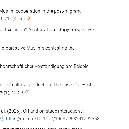
Muslim cooperation in the post-migrant
. 1-21.
Link
r Exclusion? A cultural-sociology perspective.
nd progressive Muslims contesting the
chbarschaftlicher Verständigung am Beispiel
cs of cultural production: The case of Jewish–
28
(1), 40-59.
 et al. (2025). Off and on stage interactions:
.
https://doi.org/10.1177/14687968241292653