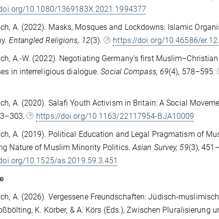
//doi.org/10.1080/1369183X.2021.1994377
ch, A. (2022). Masks, Mosques and Lockdowns: Islamic Organi
ny.
Entangled Religions, 12
(3).
https://doi.org/10.46586/er.1
h, A.-W. (2022). Negotiating Germany’s first Muslim–Christian k
es in interreligious dialogue.
Social Compass, 69
(4), 578–595.
h, A. (2020). Salafi Youth Activism in Britain: A Social Movem
273–303.
https://doi.org/10.1163/22117954-BJA10009
h, A. (2019). Political Education and Legal Pragmatism of Mus
g Nature of Muslim Minority Politics.
Asian Survey, 59
(3), 451
/doi.org/10.1525/as.2019.59.3.451
ge
h, A. (2026). Vergessene Freundschaften: Jüdisch-muslimische
roßbölting, K. Körber, & A. Körs (Eds.), Zwischen Pluralisierun