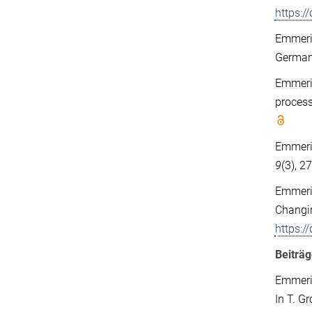
https:
Emmeri
Germa
Emmeric
process
Emmeric
9
(3), 
Emmeric
Changin
https:/
Beiträ
Emmeric
In T. G