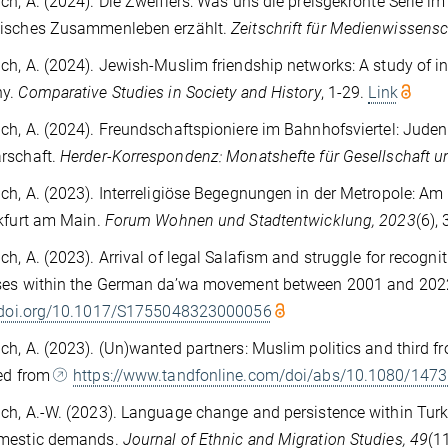
h, A. (2024). Die Zweiflers: Was uns die preisgekrönte Serie im
isches Zusammenleben erzählt.
Zeitschrift für Medienwissens
h, A. (2024). Jewish-Muslim friendship networks: A study of i
ny.
Comparative Studies in Society and History
, 1-29.
Link
h, A. (2024). Freundschaftspioniere im Bahnhofsviertel: Juden 
rschaft.
Herder-Korrespondenz: Monatshefte für Gesellschaft u
h, A. (2023). Interreligiöse Begegnungen in der Metropole: A
kfurt am Main.
Forum Wohnen und Stadtentwicklung, 2023
(6),
h, A. (2023). Arrival of legal Salafism and struggle for recog
ses within the German da’wa movement between 2001 and 202
//doi.org/10.1017/S1755048323000056
h, A. (2023). (Un)wanted partners: Muslim politics and third fro
ved from
https://www.tandfonline.com/doi/abs/10.1080/14
h, A.-W. (2023). Language change and persistence within Tur
mestic demands.
Journal of Ethnic and Migration Studies, 49
(1