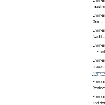
Emmeric
muslim
Emmeric
Germa
Emmeric
Nachba
Emmeric
in Fran
Emmeric
proces
https:
Emmeric
Retrie
Emmeric
and do