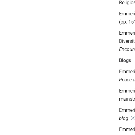
Religiö
Emmeric
(pp. 15
Emmeric
Diversi
Encount
Blogs
Emmeric
Peace a
Emmeric
mainst
Emmeric
blog
.
Emmeric