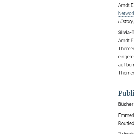
Arndt 
Network
History
Silvia
Arndt 
Themenk
eingere
auf bem
Themenk
Publ
Bücher
Emmeric
Routled