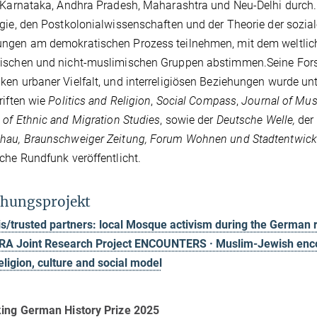
 Karnataka, Andhra Pradesh, Maharashtra und Neu-Delhi durch. 
gie, den Postkolonialwissenschaften und der Theorie der sozia
gen am demokratischen Prozess teilnehmen, mit dem weltlich
schen und nicht-muslimischen Gruppen abstimmen.Seine Forsc
en urbaner Vielfalt, und interreligiösen Beziehungen wurde un
riften wie
Politics and Religion
,
Social Compass
,
Journal of Mus
 of Ethnic and Migration Studies
, sowie der
Deutsche Welle,
der
hau, Braunschweiger Zeitung, Forum Wohnen und Stadtentwic
che Rundfunk veröffentlicht.
hungsprojekt
is/trusted partners: local Mosque activism during the German r
RA Joint Research Project ENCOUNTERS · Muslim-Jewish encoun
eligion, culture and social model
king German History Prize 2025