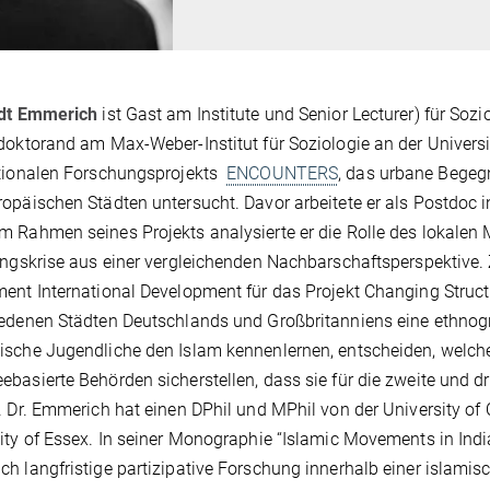
dt Emmerich
ist Gast am Institute und Senior Lecturer) für Sozi
doktorand am Max-Weber-Institut für Soziologie an der Universi
ationalen Forschungsprojekts
ENCOUNTERS
, das urbane Bege
opäischen Städten untersucht. Davor arbeitete er als Postdoc in 
 Rahmen seines Projekts analysierte er die Rolle des lokale
ingskrise aus einer vergleichenden Nachbarschaftsperspektive.
ent International Development für das Projekt Changing Structure
edenen Städten Deutschlands und Großbritanniens eine ethnogr
sche Jugendliche den Islam kennenlernen, entscheiden, welcher
basierte Behörden sicherstellen, dass sie für die zweite und d
. Dr. Emmerich hat einen DPhil und MPhil von der University of 
ity of Essex. In seiner Monographie “Islamic Movements in India
h langfristige partizipative Forschung innerhalb einer islam