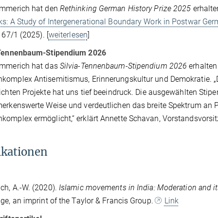
Emmerich hat den
Rethinking German History Prize 2025
erhalte
s: A Study of Intergenerational Boundary Work in Postwar Ger
, 67/1 (2025). [
weiterlesen
]
-Tennenbaum-Stipendium 2026
Emmerich hat das
Silvia-Tennenbaum-Stipendium 2026
erhalten
omplex Antisemitismus, Erinnerungskultur und Demokratie. „Di
ichten Projekte hat uns tief beeindruck. Die ausgewählten Stipe
erkenswerte Weise und verdeutlichen das breite Spektrum an 
omplex ermöglicht,“ erklärt Annette Schavan, Vorstandsvorsitze
ikationen
h, A.-W. (2020).
Islamic movements in India: Moderation and i
ge, an imprint of the Taylor & Francis Group.
Link