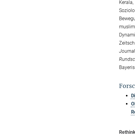
Kerala,
Soziolo
Bewegun
muslimi
Dynamik
Zeitsch
Journal
Rundsc
Bayeris
Forsc
D
O
R
Rethin