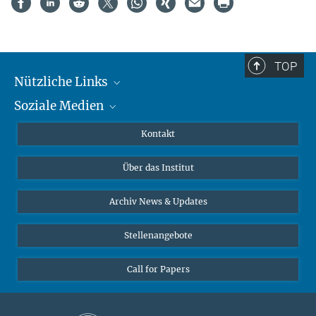
TOP
Nützliche Links
Soziale Medien
MMG Alumni Corner
Publikationen
Linkedin
Kontakt
Datenvisualisierung
Bluesky
Über das Institut
Online-Vorträge
Interviews zum Thema "Diversity"
Archiv News & Updates
Stellenangebote
Call for Papers