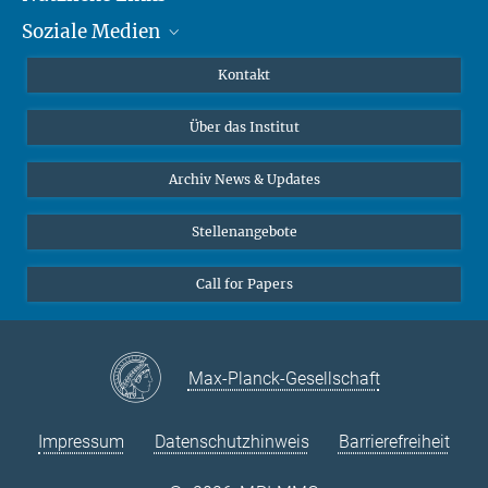
Soziale Medien
MMG Alumni Corner
Publikationen
Linkedin
Kontakt
Datenvisualisierung
Bluesky
Über das Institut
Online-Vorträge
Interviews zum Thema "Diversity"
Archiv News & Updates
Stellenangebote
Call for Papers
Max-Planck-Gesellschaft
Impressum
Datenschutzhinweis
Barrierefreiheit