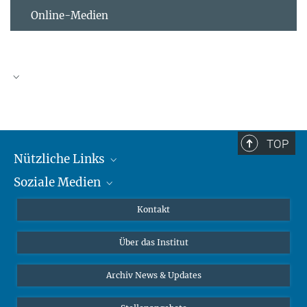
Online-Medien
TOP
Nützliche Links
Soziale Medien
MMG Alumni Corner
Publikationen
Linkedin
Kontakt
Datenvisualisierung
Bluesky
Über das Institut
Online-Vorträge
Interviews zum Thema "Diversity"
Archiv News & Updates