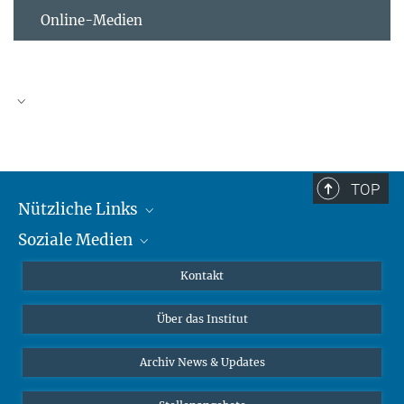
Online-Medien
TOP
Nützliche Links
Soziale Medien
MMG Alumni Corner
Publikationen
Linkedin
Kontakt
Datenvisualisierung
Bluesky
Über das Institut
Online-Vorträge
Interviews zum Thema "Diversity"
Archiv News & Updates