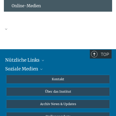
Online-Medien
TOP
Nützliche Links
Soziale Medien
MMG Alumni Corner
Publikationen
Linkedin
Kontakt
Datenvisualisierung
Bluesky
Über das Institut
Online-Vorträge
Interviews zum Thema "Diversity"
Archiv News & Updates