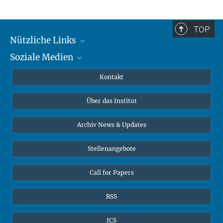
TOP
Nützliche Links
Soziale Medien
MMG Alumni Corner
Publikationen
Linkedin
Kontakt
Datenvisualisierung
Bluesky
Über das Institut
Online-Vorträge
Interviews zum Thema "Diversity"
Archiv News & Updates
Stellenangebote
Call for Papers
RSS
ICS