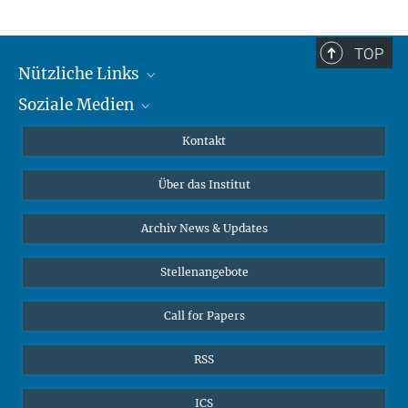
TOP
Nützliche Links
Soziale Medien
MMG Alumni Corner
Publikationen
Linkedin
Kontakt
Datenvisualisierung
Bluesky
Über das Institut
Online-Vorträge
Interviews zum Thema "Diversity"
Archiv News & Updates
Stellenangebote
Call for Papers
RSS
ICS