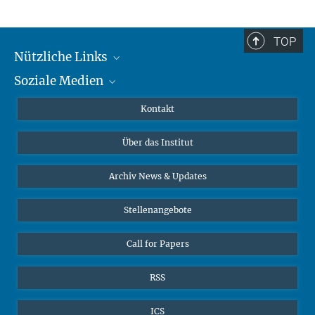
TOP
Nützliche Links
Soziale Medien
MMG Alumni Corner
Publikationen
Linkedin
Kontakt
Datenvisualisierung
Bluesky
Über das Institut
Online-Vorträge
Interviews zum Thema "Diversity"
Archiv News & Updates
Stellenangebote
Call for Papers
RSS
ICS