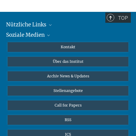
TOP
Nützliche Links
Soziale Medien
MMG Alumni Corner
Publikationen
Linkedin
Kontakt
Datenvisualisierung
Bluesky
Über das Institut
Online-Vorträge
Interviews zum Thema "Diversity"
Archiv News & Updates
Stellenangebote
Call for Papers
RSS
ICS