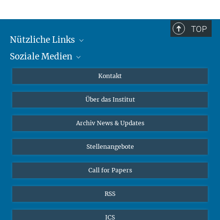
TOP
Nützliche Links
Soziale Medien
MMG Alumni Corner
Publikationen
Linkedin
Kontakt
Datenvisualisierung
Bluesky
Über das Institut
Online-Vorträge
Interviews zum Thema "Diversity"
Archiv News & Updates
Stellenangebote
Call for Papers
RSS
ICS