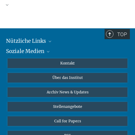
TOP
Nützliche Links
Soziale Medien
MMG Alumni Corner
Publikationen
Linkedin
Kontakt
Datenvisualisierung
Bluesky
Über das Institut
Online-Vorträge
Interviews zum Thema "Diversity"
Archiv News & Updates
Stellenangebote
Call for Papers