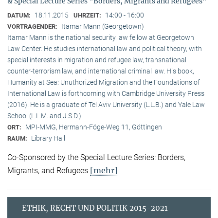
& Special Lecture Series "Borders, Migrants and Refugees"
18.11.2015
14:00 - 16:00
DATUM:
UHRZEIT:
Itamar Mann (Georgetown)
VORTRAGENDER:
Itamar Mann is the national security law fellow at Georgetown
Law Center. He studies international law and political theory, with
special interests in migration and refugee law, transnational
counter-terrorism law, and international criminal law. His book,
Humanity at Sea: Unuthorized Migration and the Foundations of
International Law is forthcoming with Cambridge University Press
(2016). He is a graduate of Tel Aviv University (L.L.B.) and Yale Law
School (L.L.M. and J.S.D.)
MPI-MMG, Hermann-Föge-Weg 11, Göttingen
ORT:
Library Hall
RAUM:
Co-Sponsored by the Special Lecture Series: Borders,
[mehr]
Migrants, and Refugees
ETHIK, RECHT UND POLITIK 2015-2021