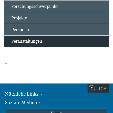
Forschungsschwerpunkt
Projekte
Personen
Veranstaltungen
TOP
Nützliche Links
Soziale Medien
MMG Alumni Corner
Publikationen
Linkedin
Kontakt