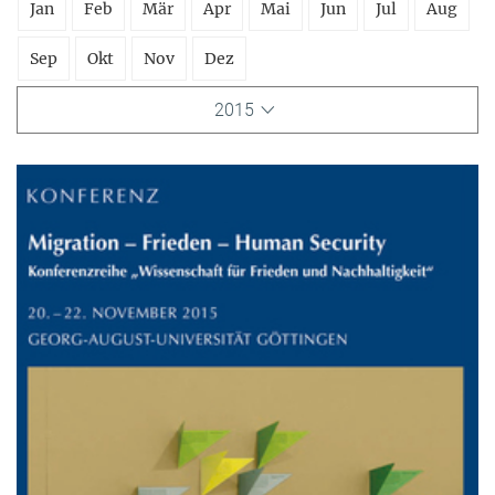
Jan
Feb
Mär
Apr
Mai
Jun
Jul
Aug
Sep
Okt
Nov
Dez
2015