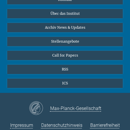
Datenvisualisierung
Bluesky
Über das Institut
Online-Vorträge
Interviews zum Thema "Diversity"
Archiv News & Updates
Stellenangebote
Call for Papers
RSS
ICS
Max-Planck-Gesellschaft
Impressum
Datenschutzhinweis
Barrierefreiheit