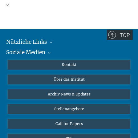
TOP
Nützliche Links
Soziale Medien
MMG Alumni Corner
Publikationen
Linkedin
Kontakt
Datenvisualisierung
Bluesky
Über das Institut
Online-Vorträge
Interviews zum Thema "Diversity"
Archiv News & Updates
Stellenangebote
Call for Papers