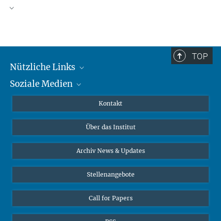
TOP
Nützliche Links
Soziale Medien
MMG Alumni Corner
Publikationen
Linkedin
Kontakt
Datenvisualisierung
Bluesky
Über das Institut
Online-Vorträge
Interviews zum Thema "Diversity"
Archiv News & Updates
Stellenangebote
Call for Papers