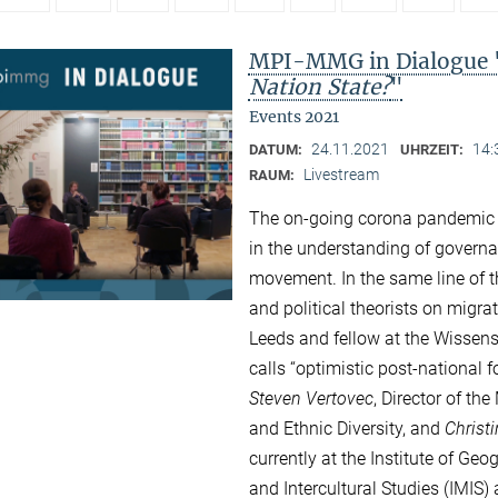
MPI-MMG in Dialogue 
Nation State?
"
Events 2021
24.11.2021
14:
DATUM:
UHRZEIT:
Livestream
RAUM:
The on-going corona pandemic a
in the understanding of governa
movement. In the same line of 
and political theorists on migrat
Leeds and fellow at the Wissensc
calls “optimistic post-national 
Steven Vertovec
, Director of th
and Ethnic Diversity, and
Christ
currently at the Institute of Ge
and Intercultural Studies (IMIS)