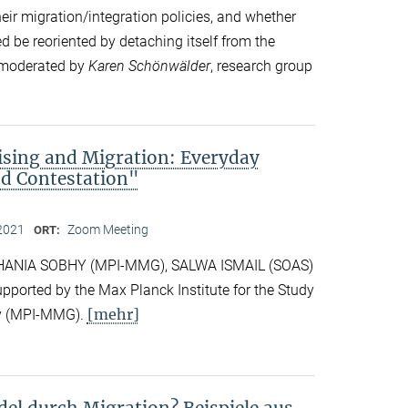
eir migration/integration policies, and whether
d be reoriented by detaching itself from the
s moderated by
Karen Schönwälder
, research group
rising and Migration: Everyday
nd Contestation"
2021
Zoom Meeting
ORT:
y HANIA SOBHY (MPI-MMG), SALWA ISMAIL (SOAS)
orted by the Max Planck Institute for the Study
[mehr]
ity (MPI-MMG).
el durch Migration? Beispiele aus