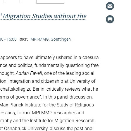
"
Migration Studies without the
30 - 16:00
MPI-MMG, Goettingen
ORT:
ppears to have ultimately ushered in a caesura
nce and politics, fundamentally questioning free
thought,
Adrian Favell
, one of the leading social
ion, integration and citizenship at University of
haftskolleg zu Berlin, critically reviews what he
forms of governance”. In this panel discussion,
e Max Planck Institute for the Study of Religious
ine Lang
, former MPI MMG researcher and
ography and the Institute for Migration Research
 at Osnabrück University, discuss the past and