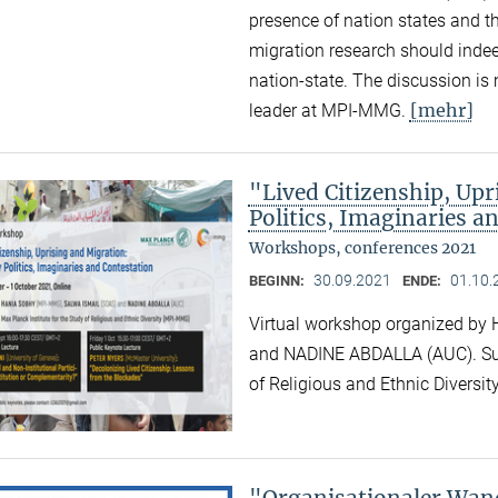
presence of nation states and th
migration research should indee
nation-state. The discussion i
[mehr]
leader at MPI-MMG.
"Lived Citizenship, Up
Politics, Imaginaries a
Workshops, conferences 2021
30.09.2021
01.10.
BEGINN:
ENDE:
Virtual workshop organized b
and NADINE ABDALLA (AUC). Supp
of Religious and Ethnic Divers
"Organisationaler Wand