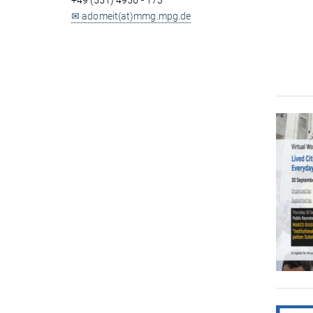
+49 (551) 4956 - 173
✉ adomeit(at)mmg.mpg.de