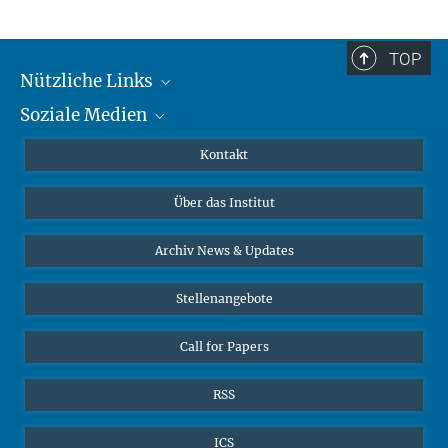
TOP
Nützliche Links
Soziale Medien
MMG Alumni Corner
Publikationen
Linkedin
Kontakt
Datenvisualisierung
Bluesky
Über das Institut
Online-Vorträge
Interviews zum Thema "Diversity"
Archiv News & Updates
Stellenangebote
Call for Papers
RSS
ICS