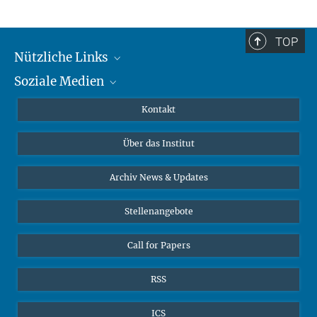
TOP
Nützliche Links
Soziale Medien
MMG Alumni Corner
Publikationen
Linkedin
Kontakt
Datenvisualisierung
Bluesky
Über das Institut
Online-Vorträge
Interviews zum Thema "Diversity"
Archiv News & Updates
Stellenangebote
Call for Papers
RSS
ICS